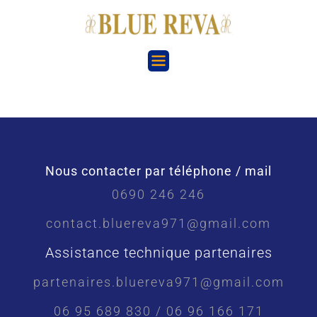
Nous contacter par téléphone / mail
0690 246 246
contact.bluereva971@gmail.com
Assistance technique partenaires
partenaires.bluereva971@gmail.com
06 95 689 830 / 06 96 166 171