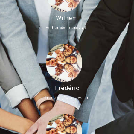
Wilhem
wilhem@bluereva.fr
Frédéric
frederic@bluereva.fr