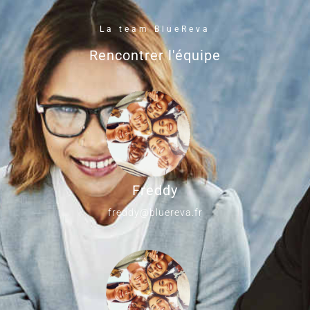
La team BlueReva
Rencontrer l'équipe
Freddy
freddy@bluereva.fr