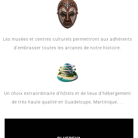
Les musées et centres culturels permettront aux adhérents
d’embrasser toutes les arcanes de notre histoire.
Un choix extraordinaire d’hôtels et de lieux d’hébergement
de très haute qualité en Guadeloupe, Martinique, ...