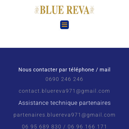
Nous contacter par téléphone / mail
0690 246 246
contact.bluereva971@gmail.com
Assistance technique partenaires
partenaires.bluereva971@gmail.com
06 95 689 830 / 06 96 166 171