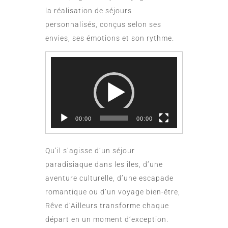
la réalisation de séjours
personnalisés, conçus selon ses
envies, ses émotions et son rythme.
Lecteur
vidéo
00:00
00:00
Qu’il s’agisse d’un séjour
paradisiaque dans les îles, d’une
aventure culturelle, d’une escapade
romantique ou d’un voyage bien-être,
Rêve d’Ailleurs transforme chaque
départ en un moment d’exception.