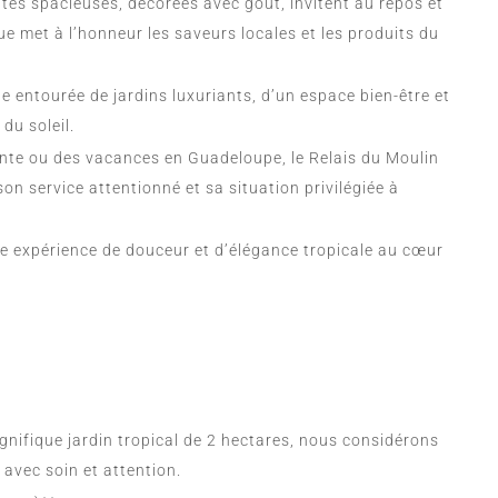
tes spacieuses, décorées avec goût, invitent au repos et
e met à l’honneur les saveurs locales et les produits du
e entourée de jardins luxuriants, d’un espace bien-être et
du soleil.
nte ou des vacances en Guadeloupe, le Relais du Moulin
on service attentionné et sa situation privilégiée à
une expérience de douceur et d’élégance tropicale au cœur
nifique jardin tropical de 2 hectares, nous considérons
avec soin et attention.