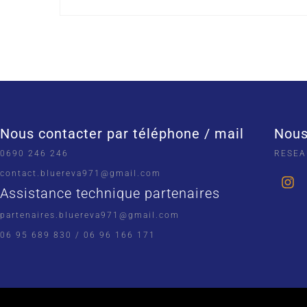
Nous contacter par téléphone / mail
Nous
0690 246 246
RESEA
contact.bluereva971@gmail.com
Assistance technique partenaires
partenaires.bluereva971@gmail.com
06 95 689 830 / 06 96 166 171