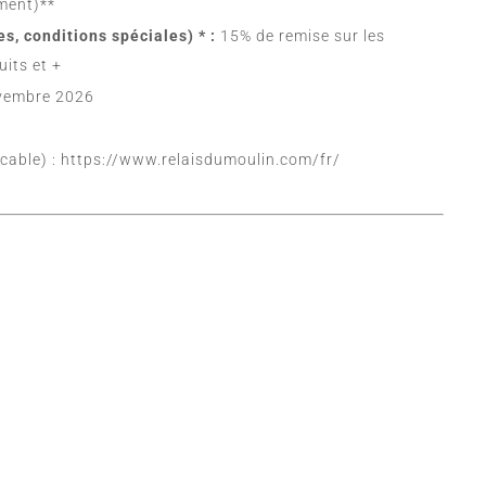
ment)**
s, conditions spéciales) * :
15% de remise sur les
its et +
ovembre 2026
icable) :
https://www.relaisdumoulin.com/fr/