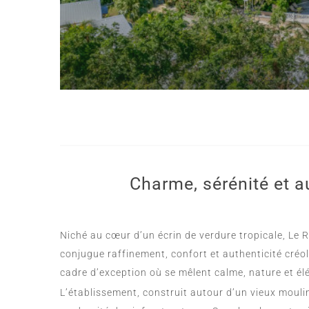
Charme, sérénité et a
Niché au cœur d’un écrin de verdure tropicale, Le R
conjugue raffinement, confort et authenticité créole
cadre d’exception où se mêlent calme, nature et él
L’établissement, construit autour d’un vieux moulin 