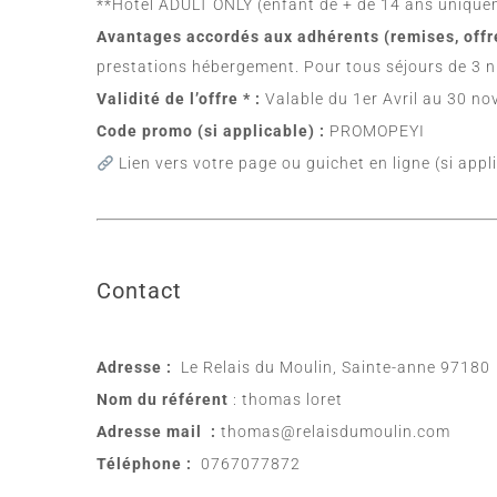
**Hôtel ADULT ONLY (enfant de + de 14 ans unique
Avantages accordés aux adhérents (remises, offre
prestations hébergement. Pour tous séjours de 3 nu
Validité de l’offre * :
Valable du 1er Avril au 30 n
Code promo (si applicable) :
PROMOPEYI
Lien vers votre page ou guichet en ligne (si appl
Contact
Adresse :
Le Relais du Moulin, Sainte-anne 97180
Nom du référent
: thomas loret
Adresse mail :
thomas@relaisdumoulin.com
Téléphone :
0767077872