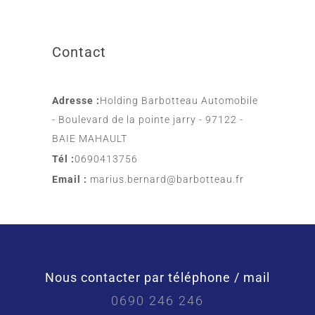
Contact
Adresse :
Holding Barbotteau Automobile
- Boulevard de la pointe jarry - 97122 -
BAIE MAHAULT
Tél :
0690413756
Email :
marius.bernard@barbotteau.fr
Nous contacter par téléphone / mail
0690 246 246