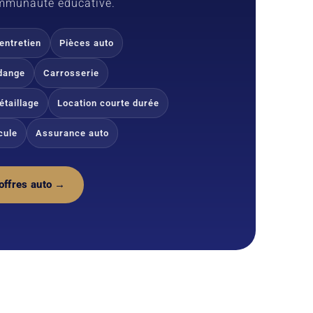
ommunauté éducative.
entretien
Pièces auto
dange
Carrosserie
étaillage
Location courte durée
cule
Assurance auto
 offres auto →