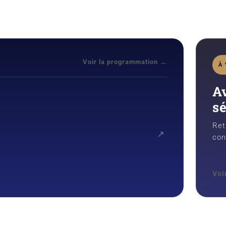
Voir la programmation →
À 
A
s
Ret
↗
con
Voi