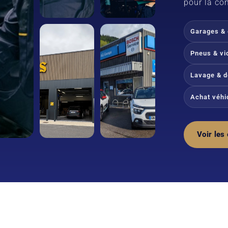
pour la c
Garages & 
Pneus & vi
Lavage & d
Achat véhi
Voir les