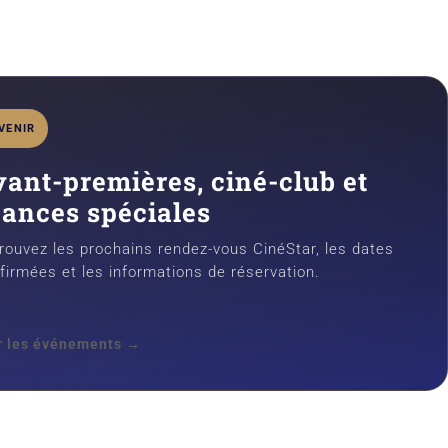
VENIR
vant-premières, ciné-club et
éances spéciales
rouvez les prochains rendez-vous CinéStar, les dates
firmées et les informations de réservation.
r les événements →