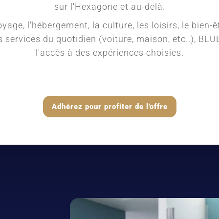
sur l'Hexagone et au-delà.
yage, l'hébergement, la culture, les loisirs, le bien-êt
s services du quotidien (voiture, maison, etc..), BL
l'accès à des expériences choisies.
Adhérez pour profiter de l'offre