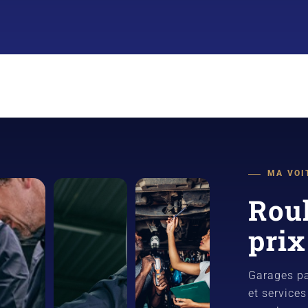
MA VOI
Roul
prix
Garages pa
et service