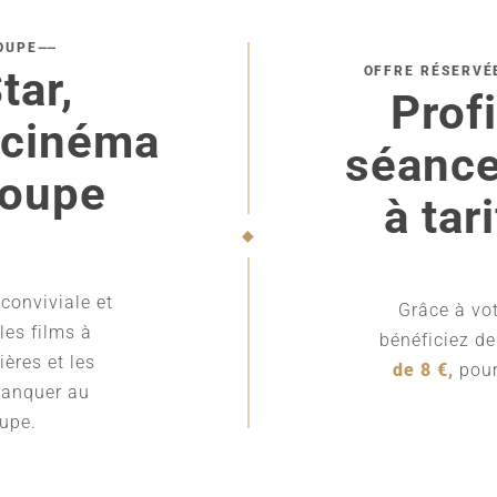
OUPE
tar,
OFFRE RÉSERVÉ
Prof
 cinéma
séance
loupe
à tar
◆
 conviviale et
Grâce à vo
les films à
bénéficiez d
ières et les
de 8 €,
pour
manquer au
upe.