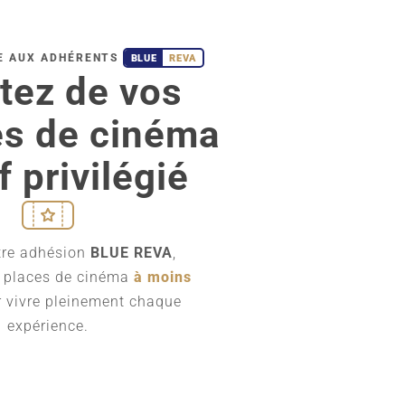
E AUX ADHÉRENTS
BLUE
REVA
itez de vos
s de cinéma
if privilégié
tre adhésion
BLUE REVA
,
e places de cinéma
à moins
 vivre pleinement chaque
expérience.